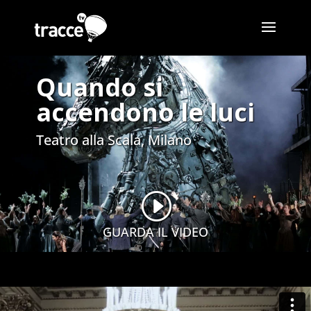
Quando si
accendono le luci
Teatro alla Scala, Milano
I
GUARDA IL VIDEO