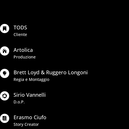
umbriamovie.it
TODS

Cliente
Artolica

Produzione
Brett Loyd & Ruggero Longoni

Regia e Montaggio
Sirio Vannelli

D.o.P.
Erasmo Ciufo

Story Creator