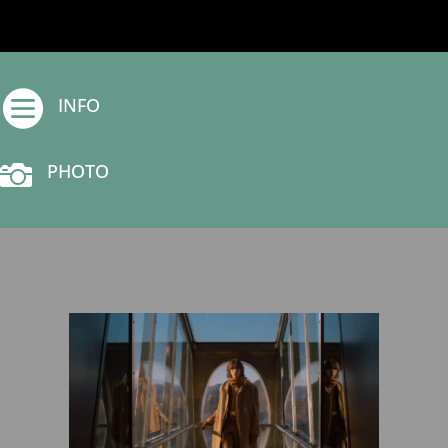

INFO

PHOTO