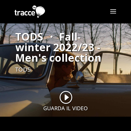
TODS ・ Fall-
winter 2022/23 -
Men's collection
TODS
I
GUARDA IL VIDEO