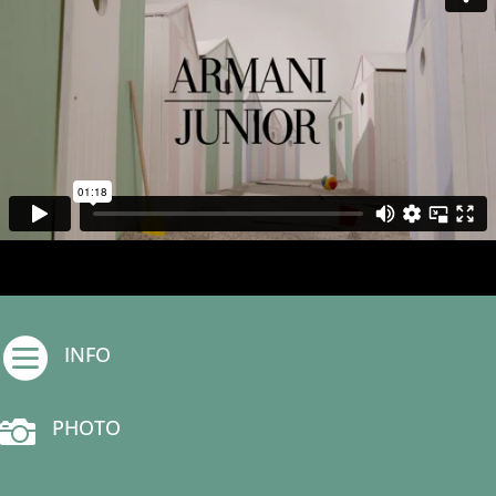

INFO

PHOTO