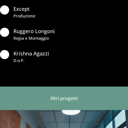
Except

Produzione
Ruggero Longoni

Regia e Montaggio
Krishna Agazzi

D.o.P.
Altri progetti