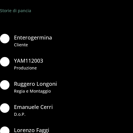
Storie di pancia
Enterogermina

Cliente
YAM112003

Produzione
Ruggero Longoni

Regia e Montaggio
Emanuele Cerri

D.o.P.
Lorenzo Faggi
