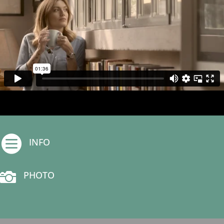

INFO

PHOTO