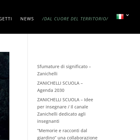
GETTI
NEWS
/DAL CUORE DEL TERRITORIO/
Recent Posts
Sfumature di significato –
Zanichelli
ZANICHELLI SCUOLA –
Agenda 2030
ZANICHELLI SCUOLA – Idee
per insegnare / Il canale
Zanichelli dedicato agli
insegnanti
“Memorie e racconti dal
giardino” una collaborazione